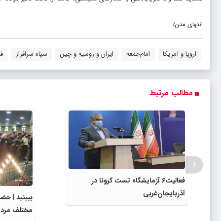
انتهای متن/
اروپا و آمریکا
امام‌جمعه
ایران و روسیه و چین
سپاه سرافراز
ف
مطالب مرتبط
‹
فعالیت۶ آزمایشگاه تست کرونا در
آذربایجان‌غربی
ببینید | حض
مختلف مردم