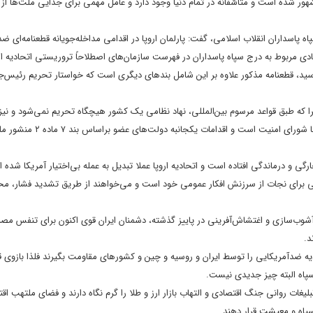
هور شده است و متأسّفانه در تمام دنیا وجود دارد و عامل مهمى براى جدایى ملت‌ها از 
اسداران انقلاب اسلامی، گفت: پارلمان اروپا در اقدامی مداخله‌جویانه قطعنامه‌‌ای ضد 
نهادی مربوط به درج سپاه پاسداران در فهرست سازمان‌های اصطلاحاً تروریستی اتحادیه ا
 رسید، قطعنامه مذکور علاوه بر این شامل بندهای دیگری است که خواستار تحریم رئیس‌ج
چرا که طبق قواعد مرسوم بین‌المللی، نهاد نظامی یک کشور هیچگاه تحریم نمی‌شود و نی
ماده ۳۹ منشور ملل متحد، تعیین و شناسایی گروه‌ها و سازمان‌های تروریستی با شورای ا
ی و درماندگی افتاده است و اتحادیه اروپا عملا تبدیل به عمله بی‌اختیار آمریکا شده 
فی برای نجات از سرزنش افکار عمومی خود است و می‌خواهند از طریق تشدید فشار، مح
شوب‌سازی و اغتشاش‌آفرینی در پاییز گذشته، دشمنان ایران قوی اکنون برای تنفس مص
د.
ه ضدآمریکایی را توسط ایران و روسیه و چین و کشورهای مقاومت بگیرند فلذا بازوی ق
 سپاه البته چیز جدیدی نیست.
لیغات روانی جنگ اقتصادی و التهاب بازار ارز و طلا را گرم نگاه دارند و فضای ملتهب اقت
پاه و معیشت قرار دهند.