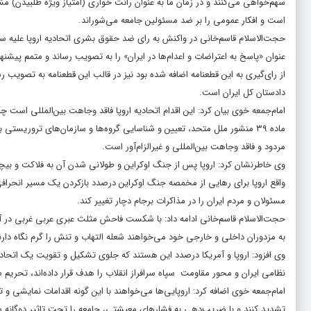
سهم‌خواهى مى‌کنند و در زمان ما به عنوان رانت خوارى (امتیاز ویژه طلبیدن) مش
است و افکار عمومى را بر ضد مسئولین جامعه مى‌شوراند.
حجت‌الاسلام قاسم‌خانی در واکنش به رای ضد حقوق بشری اتحادیه اروپا علیه سپاه پ
عنوان «پاسخ به اعتراضات و اعدام‌ها در ایران» را به تصویب رساند و متمم پیش
از رای‌گیری به این قطعنامه اضافه شده بود نیز در قالب این قطعنامه به تصویب
دادستان کل ایران است.
امام‌جمعه خوی بیان کرد: این اقدام اتحادیه اروپا فاقد وجاهت بین‌المللی است 
مردود و فاقد وجاهت بین‌المللی و غیرالزام‌آور است.
وی خاطرنشان کرد: اروپا پس از جنگ اوکراین و طولانی شدن آن به فلاکت و بیچارگ
واقع اروپا برای رهایی از مخمصه جنگ اوکراین درصدد بازکردن یک مسیر انحرا
مسئولان و مردم ایران را در مذاکرات برجام دچار تغییر کند.
حجت‌الاسلام قاسم‌خانی ادامه داد: با شکست فاحش مثلث عبری عربی غربی در آ
به مزدوران داخلی و خارجی خود می‌خواهند شعله التهاب و تنش را گرم نگاه دارن
وی افزود: اروپا و آمریکا درصدد این هستند که جلوی تشکیل و تقویت یک اتحادی
نظامی ایران و محور مقاومت سپاه سرافراز انقلاب را هدف قرار داده‌اند، تحریم
امام‌جمعه خوی اضافه کرد: اروپایی‌ها می‌خواهند با این گونه اقدامات نمایشی و تب
تشدید کنند و با ضریب‌دهی به فشارهای معیشتی، جامعه را تحت تاثیر دوگانه س