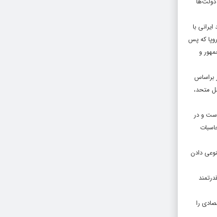
دولت‌ها
ایرانی با
روپا که پس
مهور و
ز براساس
منیت است و اقدامات یکجانبه دولت‌های عضو براساس بند ۷ ماده ۲ منشور ملل متحد،
است و در
اسبات
نوعی دادن
درتمند
صادی را