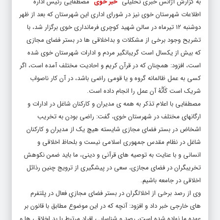
به گزارش آژانس خبری تحلیلی “
خبر خوی
“ مصطفایی رئیس اداره
اطلاعات شهرستان خوی نیز در شورای اداری این شهرستان که بعد از ظهر
دوشنبه ۱۲ تیرماه در سالن شهید کوچری فرمانداری خوی برگزار شد، با
تشریح وجود برخی از مشکلات و بداخلاقی ها در بستر فضای مجازی
که بیش از یکسال است گریبانگیر مردم و ادارات شهرستان خوی شده
است، افزود: همچنان که در قرآن کریم و احادیت مختلف آمده است، اگر
کسی به عمل ظالمانه گروه و یا قومی راضی باشد، در آن کار ناصواب
شریک است کَأَنَّهُ آن عمل را انجام داده است.
مصطفایی با اعلام تذکر به همه ی مدیران و کارکنان شاغل در ادارات و
ارگانهای مختلف در شهرستان خوی، گفت: راضی بودن به تخریب
اشخاض در بستر فضای مجازی شایسته هیچ یک از مدیران و کارکنان
شاغل در نظام مقدس جمهوری اسلامی نیست و بلحاظ اخلاقی و
انسانی و با عنایت به توصیه های قرآنی و دینی، ما باید ضمن نکوهش
تخریبگران در فضای مجازی، سعی در پیشگیری از ترویج چنین رذائل
اخلاقی در جامعه باشیم.
وی از رصد برخی از اخلالگران در بستر فضای مجازیِ فعال در پلتفرم
های خارجی خبر داد و افزود: آنچه که در این موضوع مطابق با قانون بر
عهده ما نهاده شده است، رصد و شناسایی افراد مرتبط با بد اخلاقی ها و