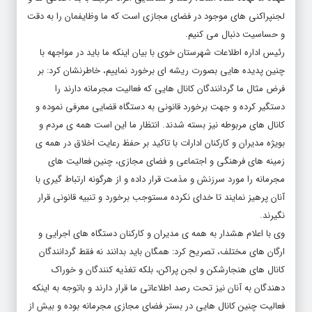
لجنپراکنی های موجود در فضای مجازی است که ما وظایفمان را به دقت
و حساسیت دنبال می کنیم.
رئیس اداره اطلاعات شهرستان خوی با بیان اینکه ما باید در مواجهه با
چنین پدیده هایی بصورت ریشه ای برخورد نماییم، خاطرنشان کرد: بر
فرض مثال ما گردانندگان کانال هایی که فعالیت مجرمانه دارند را
دستگیر کرده و جهت برخورد قانونی به دستگاه قضایی معرفی نموده و
کانال های مربوطه نیز بسته شدند. انتظار ما این است همه ی مردم و
بویژه مدیران و کارکنان ادارات با تاکید بر حفظ رعایت اخلاق در همه ی
زمینه های فرهنگی و اجتماعی و فضای مجازی، چنین فعالیت های
مجرمانه را مورد سرزنش و مذمت قرار داده و از هرگونه ارتباط گیری با
آنان پرهیز نمایند تا خدای نکرده مستوجب برخورد و تنبیه قانونی قرار
نگیرند.
وی با اعلام هشدار به همه ی مدیران و کارکنان دستگاه های اجرایی و
ارگان های مختلف، تصریح کرد: همگان باید بدانند نه فقط گردانندگان
کانال های هنجارشکن و لجن پراکن، بلکه تغذیه کنندگان و خوراک
دهندگان به آنان نیز تحت رصد اطلاعاتی ما قرار دارند و باتوجه به اینکه
فعالیت چنین کانال هایی در بستر فضای مجازی مجرمانه بوده و بیش از