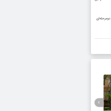
دومرحله‌ای
›
امام جمعه نقده خواستار بازشماری آراء