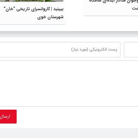
جوان فداکار ایذه‌ای شامگاه
شت
ببینید | کاروانسرای تاریخی “خان”
شهرستان خوی