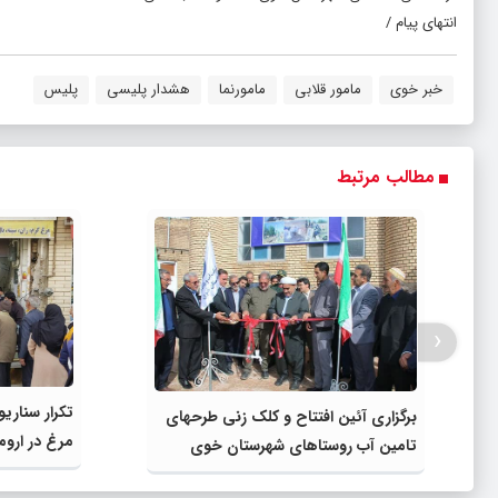
انتهای پیام /
خبر خوی
مامور قلابی
مامورنما
هشدار پلیسی
پلیس
مطالب مرتبط
‹
تکرار سنار
برگزاری آئین افتتاح و کلک زنی طرحهای
مرغ در اروم
تامین آب روستاهای شهرستان خوی