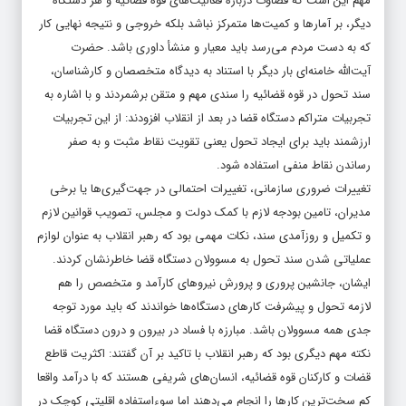
مهم این است که قضاوت درباره فعالیت‌‌‌های قوه قضائیه و هر دستگاه
دیگر، بر آمارها و کمیت‌‌‌ها متمرکز نباشد بلکه خروجی و نتیجه نهایی کار
که به دست مردم می‌رسد باید معیار و منشأ داوری باشد. حضرت
آیت‌الله خامنه‌‌‌ای بار دیگر با استناد به دیدگاه متخصصان و کارشناسان،
سند تحول در قوه قضائیه را سندی مهم و متقن برشمردند و با اشاره به
تجربیات متراکم دستگاه قضا در بعد از انقلاب افزودند: از این تجربیات
ارزشمند باید برای ایجاد تحول یعنی تقویت نقاط مثبت و به صفر
رساندن نقاط منفی استفاده شود.
تغییرات ضروری سازمانی، تغییرات احتمالی در جهت‌‌‌گیری‌‌‌ها یا برخی
مدیران، تامین بودجه لازم با کمک دولت و مجلس، تصویب قوانین لازم
و تکمیل و روزآمدی سند، نکات مهمی بود که رهبر انقلاب به عنوان لوازم
عملیاتی شدن سند تحول به مسوولان دستگاه قضا خاطرنشان کردند.
ایشان، جانشین پروری و پرورش نیروهای کارآمد و متخصص را هم
لازمه تحول و پیشرفت کارهای دستگاه‌ها خواندند که باید مورد توجه
جدی همه مسوولان باشد. مبارزه با فساد در بیرون و درون دستگاه قضا
نکته مهم دیگری بود که رهبر انقلاب با تاکید بر آن گفتند: اکثریت قاطع
قضات و کارکنان قوه قضائیه، انسان‌های شریفی هستند که با درآمد واقعا
کم سخت‌‌‌ترین کارها را انجام می‌دهند اما سوءاستفاده اقلیتی کوچک در