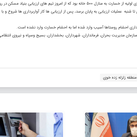
وی به زمان برآورد خسارت در مناطق زلزله زده خوی اشاره و تصریح کرد:برآوردهای اولیه از خسارت به منازل ۵۰۰ خانه بود که از امروز تیم های ارزیابی بن
 شنبه عملیات ارزیابی به پایان برسد، پس از ارزیابی ها کار آواربرداری ها شروع و با ا
گهداری احشام روستاها آسیب وارد شده اما به احشام خسارت وارد نشده است.
سازمان مدیریت بحران، فرمانداران، شهرداران، بخشداران، بسیج وسپاه و نیروی انتظام
منطقه زلزله زده خوی