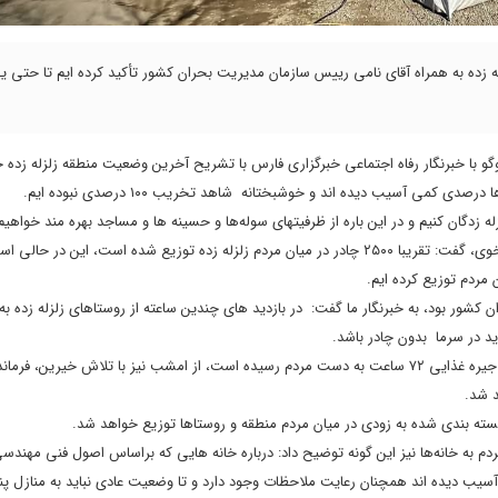
زله زده به همراه آقای نامی رییس سازمان مدیریت بحران کشور تأکید کرده ایم تا حتی 
گو با خبرنگار رفاه اجتماعی خبرگزاری فارس با تشریح آخرین وضعیت منطقه زلزله زده خ
ه زدگان کنیم و در این باره از ظرفیتهای سوله‌ها و حسینه ها و مساجد بهره مند خواهی
استاندار آذربایجان‌ غربی درباره میزان چادرهای توزیع شده در میان زلزله زدگان خوی، گفت: تقریبا ۲۵۰۰ چادر در میان مردم زلزله زده توزیع شده است، ا
کشور بود، به خبرنگار ما گفت: در بازدید های چندین ساعته از روستاهای زلزله زده به 
د در سرما بدون چادر باشد.
معتمدیان درباره توزیع مواد غذایی در میان زلزله زدگان، اظهار کرد: علاوه بر آنکه جیره غذایی ۷۲ ساعت به دست مردم رسیده است، از امشب نیز با تلاش 
ی بسته بندی شده به زودی در میان مردم منطقه و روستاها توزیع خواهد شد.
دم به خانه‌ها نیز این گونه توضیح داد: درباره خانه هایی که براساس اصول فنی مهندس
یب دیده اند همچنان رعایت ملاحظات وجود دارد و تا وضعیت عادی نباید به منازل پناه