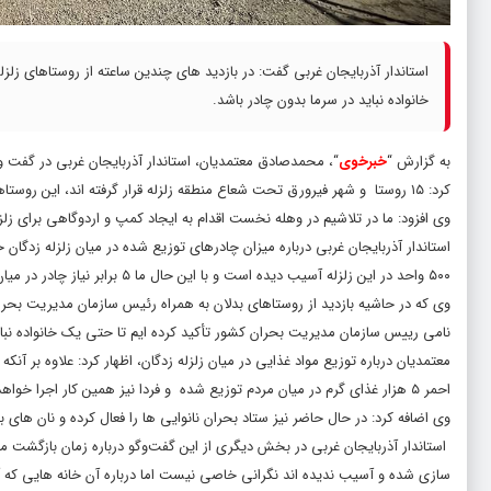
استاندار آذربایجان‌ غربی گفت: در بازدید های چندین ساعته از روستاهای زل
خانواده نباید در سرما بدون چادر باشد.
به گزارش “
خبرخوی
“، محمدصادق معتمدیان، استاندار آذربایجان‌ غربی در گفت و
کرد: ۱۵ روستا و شهر فیرورق تحت شعاع منطقه زلزله قرار گرفته اند، این روستاها درصدی کمی آسیب دیده اند و خوشبختانه شاهد تخریب ۱۰۰ درصدی نبوده ایم.
وی افزود: ما در تلاشیم در وهله نخست اقدام به ایجاد کمپ و اردوگاهی برای زلزل
۵۰۰ واحد در این زلزله آسیب دیده است و با این حال ما ۵ برابر نیاز چادر در میان مردم توزیع کرده ایم.
وی که در حاشیه بازدید از روستاهای بدلان به همراه رئیس سازمان مدیریت بحران 
نامی رییس سازمان مدیریت بحران کشور تأکید کرده ایم تا حتی یک خانواده نبای
احمر ۵ هزار غذای گرم در میان مردم توزیع شده و فردا نیز همین کار اجرا خواهد شد.
وی اضافه کرد: در حال حاضر نیز ستاد بحران نانوایی ها را فعال کرده و نان ها
استاندار آذربایجان‌ غربی در بخش دیگری از این گفت‌وگو درباره زمان بازگشت مر
سازی شده و آسیب ندیده اند نگرانی خاصی نیست اما درباره آن خانه هایی که آس