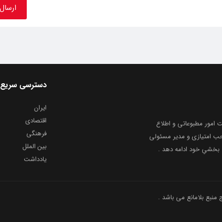
دسترسی سریع
ایران
اقتصادی
به شماره ثبت ۸۶۸۱۴ از معاونت امور مطبوعاتی و اطلاع
فرهنگی
و ارشاد اسلامی توفیق یافت از ۲۰ مرداد ماه سال ۱۳۹۹ با صاحب امتیازی و مدیر مسئولی
بین الملل
بخشیِ خود ادامه دهد .
یادداشت
نبع بلامانع می باشد .