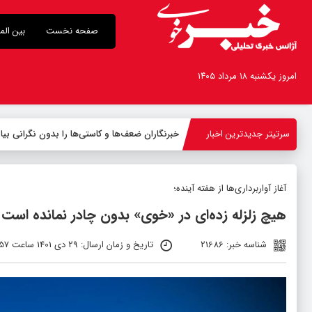
صفحه نخست
بین الم
امروز یکشنبه ۱۸ مرداد ۱۴۰۵
سرتیتر جدیدترین اخبار
-
آغاز آواربرداری‌ها از هفته آینده؛
هیچ زلزله زده‌ای در «خوی» بدون چادر نمانده است
شناسه خبر: 21686
تاریخ و زمان ارسال: 29 دی 1401 ساعت 11:57