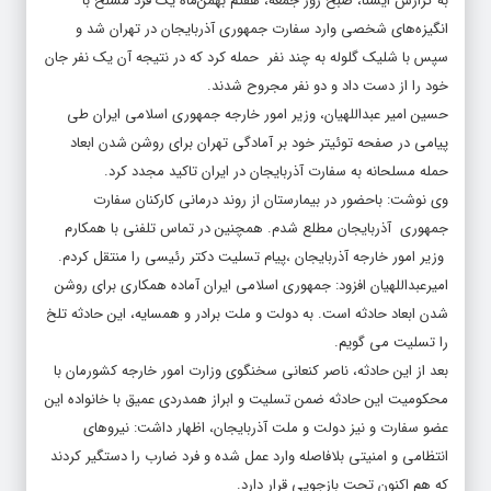
به گزارش ایسنا، صبح روز جمعه، هفتم بهمن‌ماه یک فرد مسلح با
انگیزه‌های شخصی وارد سفارت جمهوری آذربایجان در تهران شد و
سپس با شلیک گلوله به چند نفر حمله کرد که در نتیجه آن یک نفر جان
خود را از دست داد و دو نفر مجروح شدند.
حسین امیر عبداللهیان، وزیر امور خارجه جمهوری اسلامی ایران طی
پیامی در صفحه توئیتر خود بر آمادگی تهران برای روشن شدن ابعاد
حمله مسلحانه به سفارت آذربایجان در ایران تاکید مجدد کرد.‌
وی نوشت: باحضور در بیمارستان از روند درمانی کارکنان سفارت
جمهوری ‌ آذربایجان⁩ مطلع شدم. همچنین در تماس تلفنی با همکارم
وزیر امور خارجه آذربایجان ،پیام تسلیت دکتر رئیسی را منتقل کردم.
امیرعبداللهیان افزود: جمهوری اسلامی ایران آماده‌ همکاری برای روشن
شدن ابعاد حادثه است. به دولت و ملت برادر و همسایه، این حادثه تلخ
را تسلیت می گویم.
بعد از این حادثه، ناصر کنعانی سخنگوی وزارت امور خارجه کشورمان با
محکومیت این حادثه ضمن تسلیت و ابراز همدردی عمیق با خانواده این
عضو سفارت و نیز دولت و ملت آذربایجان، اظهار داشت: نیروهای
انتظامی و امنیتی بلافاصله وارد عمل شده و فرد ضارب را دستگیر کردند
که هم اکنون تحت بازجویی قرار دارد.