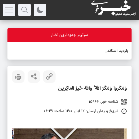
سرتیتر جدیدترین اخبار
بازدید استاندار آذر
_
وَمَکَروا وَمَکَرَ اللَّهُ ۖ وَاللَّهُ خَیرُ الماکِرینَ
شناسه خبر: 15966
تاریخ و زمان ارسال: 12 آبان 1400 ساعت 06:49