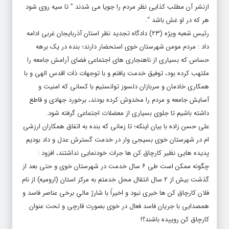
ازنشر آن مطلب کذایی نظر مردم را جویا می شدند ” تا سیه روی شود
هر که در او غش باشد “.
رئیس شعبه ویژه (۲۳) دادگاه تجدید نظر استان آذربایجان غربی ادامه
داد : مردم مومن شهرستان خوی استحضار دارند؛ بنده در یک برهه
حساس که بسیاری از ناهنجاری های اجتماعی فضای آرامش جامعه را
ملتهب کرده بود، توفیق خدمت یافتم و با توجهات ذات اقدس الهی و با
همکاری خادمان و سربازان دلسوز توانستیم با کسانی که امنیت و
آسایش جامعه و مردم را مخدوش کرده بودند، برخورد جهادی و قاطع
داشته باشیم تا جلوی بسیاری از معضلات اجتماعی گرفته شود.
علی حسن زاده با بیان اینکه؛ تا زمانی که بنده به اتفاق همکاران ارزشی
ام در شهرستان خوی بسیجی وار در خدمت گسترش عدل و داد بودیم
پدیده هایی نظیر کارچاق کن ها جرات خودنمایی نداشتند، افزود :
چگونه ممکن است طی ۶ سال خدمت در شهرستان خوی و حتی بعد از
گذشت بیش از ۲ سال انتقال محل خدمتم به مرکز استان (ارومیه) از نام
فلان کارچاق کن ها خبری نبود و اخیراً با شارژ مالیِ برخی عناصر فاسد و
همصدایی با جریان فاسد فعال در خوی بصورت قارچی و تحت عنوان
کارچاق کن روییده باشند؟!