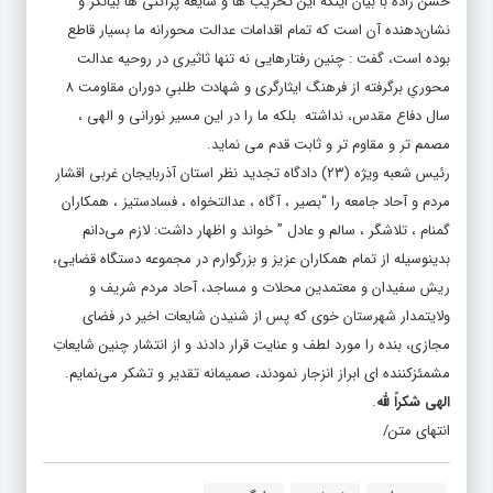
حسن زاده با بیان اینکه این تخریب ها و شایعه پراکنی ها بیانگر و
نشان‌دهنده آن است که تمام اقدامات عدالت محورانه ما بسیار قاطع
بوده است، گفت : چنین رفتارهایی نه تنها ثاثیری در روحیه عدالت
محوریِ برگرفته از فرهنگ ایثارگری و شهادت طلبیِ دوران مقاومت ۸
سال دفاع مقدس، نداشته بلکه ما را در این مسیر نورانی و الهی ،
مصمم تر و مقاوم تر و ثابت قدم می نماید.
رئیس شعبه ویژه (۲۳) دادگاه تجدید نظر استان آذربایجان غربی اقشار
مردم و آحاد جامعه را “بصیر ، آگاه ، عدالتخواه ، فسادستیز ، همکاران
گمنام ، تلاشگر ، سالم و عادل ” خواند و اظهار داشت: لازم می‌دانم
بدینوسیله از تمام همکاران عزیز و بزرگوارم در مجموعه دستگاه قضایی،
ریش سفیدان و معتمدین محلات و مساجد، آحاد مردم شریف و
ولایتمدار شهرستان خوی که پس از شنیدن شایعات اخیر در فضای
مجازی، بنده را مورد لطف و عنایت قرار دادند و از انتشار چنین شایعاتِ
مشمئزکننده ای ابراز انزجار نمودند، صمیمانه تقدیر و تشکر می‌نمایم.
الهی شکراً لله
.
انتهای متن/