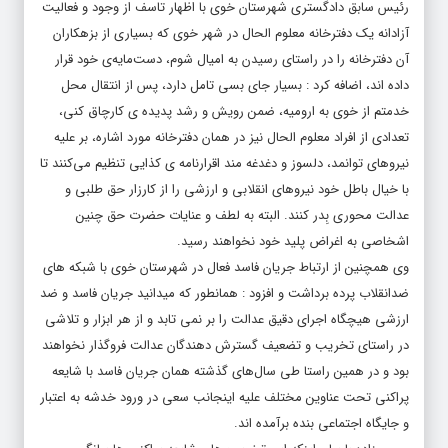
رئیس سابق دادگستری شهرستان خوی با اظهار تاسف از وجود و فعالیت
آزادانه یک دفترخانه معلوم الحال در شهر خوی که بسیاری از بزهکاران
آن دفترخانه را در راستای رسیدن به امیال شوم، دست‌مایه‌ی خود قرار
داده اند، اضافه کرد : بسیار جای بسی تامل دارد، پس از انتقال محل
خدمتم از خوی به ارومیه، ضمن رویش و رشد پدیده ی کارچاق کنی،
تعدادی از افراد معلوم الحال نیز در همان دفترخانه مورد اشاره، بر علیه
نیروهای توانمد، دلسوز و دغدغه مند اقرارنامه ی کذایی تنظیم می‌کنند تا
با خیال باطل خود نیروهای انقلابی و ارزشی را از کارزار حق طلبی و
عدالت محوری بِدر کنند. البته به لطف و عنایات حضرت حق چنین
اشخاصی به اغراض پلید خود نخواهند رسید.
وی همچنین از ارتباط جریان فاسد فعال در شهرستان خوی با شبکه های
ضدانقلاب پرده برداشت و افزود : همانطور که میدانید جریان فاسد و ضد
ارزشی هیچگاه اجرای دقیق عدالت را بر نمی تابد و از هر ابزار و تلاشی
در راستای تخریب و تضعیف گسترش دهندگان عدالت فروگذار نخواهند
بود و در همین راستا طی سال‌های گذشته همان جریان فاسد با شایعه
پراکنی تحت عناوین مختلف علیه اینجانب سعی در ورود خدشه به اعتبار
و جایگاه اجتماعی بنده برآمده اند.