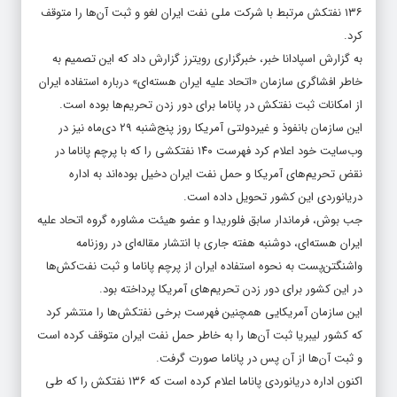
کرد.
به گزارش اسپادانا خبر، خبرگزاری رویترز گزارش داد که این تصمیم به
خاطر افشاگری سازمان «اتحاد علیه ایران هسته‌ای» درباره استفاده ایران
از امکانات ثبت نفتکش در پاناما برای دور زدن تحریم‌ها بوده است.
این سازمان بانفوذ و غیردولتی آمریکا روز پنج‌شنبه ۲۹ دی‌ماه نیز در
وب‌سایت خود اعلام کرد فهرست ۱۴۰ نفتکشی را که با پرچم پاناما در
نقض تحریم‌های آمریکا و حمل نفت ایران دخیل بوده‌اند به اداره
دریانوردی این کشور تحویل داده است.
جب بوش، فرماندار سابق فلوریدا و عضو هیئت مشاوره گروه اتحاد علیه
ایران هسته‌ای، دوشنبه هفته جاری با انتشار مقاله‌ای در روزنامه
واشنگتن‌پست به نحوه استفاده ایران از پرچم پاناما و ثبت نفت‌کش‌ها
در این کشور برای دور زدن تحریم‌های آمریکا پرداخته بود.
این سازمان آمریکایی همچنین فهرست برخی نفتکش‌ها را منتشر کرد
که کشور لیبریا ثبت آن‌ها را به خاطر حمل نفت ایران متوقف کرده است
و ثبت آن‌ها از آن پس در پاناما صورت گرفت.
اکنون اداره دریانوردی پاناما اعلام کرده است که ۱۳۶ نفتکش را که طی
چهار سال گذشته مستقیما در کار دور زدن تحریم‌های نفتی آمریکا علیه