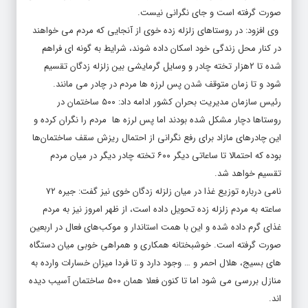
صورت گرفته است و جای نگرانی نیست.
وی افزود: در روستاهای زلزله زده خوی از آنجایی که مردم می خواهند
در کنار محل زندگی خود اسکان داده شوند، شرایط به گونه ای فراهم
شده تا ۲هزار تخته چادر و وسایل گرمایشی بین زلزله زدگان تقسیم
شود و تا زمان متوقف شدن پس لرزه ها مردم در چادر می مانند.
رئیس سازمان مدیریت بحران کشور ادامه داد: ۵۰۰ ساختمان در
روستاها دچار مشکل شده بودند اما پس لرزه ها مردم را نگران کرده و
این چادرهای مازاد برای رفع نگرانی از احتمال ریزش سقف ساختمان‌ها
بوده که احتمالا تا ساعاتی دیگر ۶۰۰ تخته چادر دیگر در میان مردم
تقسیم خواهد شد.
نامی درباره توزیع غذا در میان زلزله زدگان خوی نیز گفت: جیره ۷۲
ساعته به مردم زلزله زده تحویل داده است، از ظهر امروز نیز به مردم
غذای گرم داده شده و این با همت استاندار و موکب‌های فعال در اربعین
صورت گرفته است. خوشبختانه همکاری و همراهی خوبی میان دستگاه
های بسیج، هلال احمر و … وجود دارد و تا فردا میزان خسارات وارده به
منازل بررسی می شود اما تا کنون فعلا همان ۵۰۰ ساختمان آسیب دیده
اند.