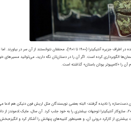
تا چند دهه پس از کشف این قطعات توسط غواصان از لاشه‌ی یک کشتیِ غرق شده در اطراف جزیره آنتیکیترا (۱۹۰۰ تا ۱۹۰۱)، محققان نتوانستند ا
له احتمالاً از حرکات آسمان‌ها الگوبرداری کرده است. اگر آن را در دستان‌تان نگه دارید، می‌توانید مسیر‌های
آن را «کامپیوتر یونان باستان» گذاشته است.
 دست‌سازه را نادیده گرفتند؛ البته بعضی نویسندگان مثل
اریش فون دنیکن
هم ادعا می‌
مایک اِدموندز
از دا
 بیشتری از کارکرد درونی آن، و همینطور کتیبه‌های پنهانش را آشکار کرد و انگیزه‌بخش