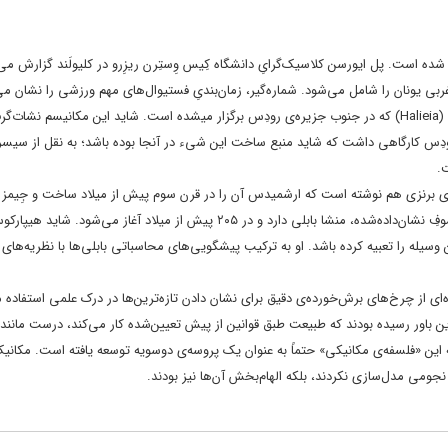
ه شده است.
پل ایورسن
کلاسیک‌گرایِ دانشگاه کِیس وِستِرن ریزِرو در کلیولَند گزارش می
بی یونان را شامل می‌شود. شماره‌گیر، زمان‌بندیِ فستیوال‌های مهم ورزشی را نشان می‌
جمله المپیک، نا (Naa)، فستیوالی که در شمال غربی یونان برگزار میشده و هالیا (Halieia) که در جنوب جزیره‌ی رودِس برگزار میشده است. شاید این مکانی
دِس کارگاهی داشت که شاید منبع ساخت این شیء در آنجا بوده باشد؛ به نقل از سیسر
.
 برنزی هم نوشته است که ارشمیدس آن را در قرن سوم پیش از میلاد ساخت و جِیمز اِ
ستاره‌شناسی از دانشگاه پوچت‌ساوند در تاکوما، واشنگتن عقیده دارد چرخه‌ی کسوفِ نشان‌داده‌شده، منشا بابلی دارد و در ۲۰۵ پیش از میلاد آغاز می‌شود. شاید 
له را تعبیه کرده باشد. او به ترکیب پیشگویی‌های محاسباتی بابلی‌ها با نظریه‌ها
‌ای از چرخ‌های برش‌خورده‌ی دقیق برای نشان دادن تازه‌ترین‌ها در درک علمی استفاده م
این باور رسیده بودند که طبیعت طبق قوانین از پیش تعیین‌شده کار می‌کند، درست مانن
 این «فلسفه‌ی مکانیکی» حتماً به عنوان یک پروسه‌ی دوسویه توسعه یافته است. مکانی
 نجومی مدل‌سازی نکردند، بلکه الهام‌بخش آن‌ها نیز بودند.