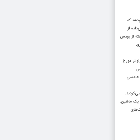
‌دهد که
داده از
سم نشات‌گرفته از رودِس
و،
وانز مورخ
هیپارکوس
ی هندسی
ی‌کردند.
د یک ماشین.
ک‌های