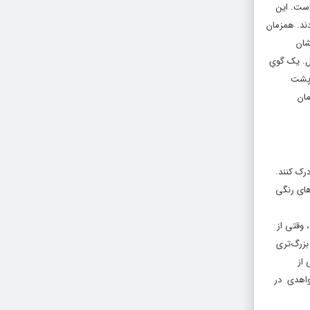
است. این
دند. همزمان
شان
ل. یک گویِ
ر پشت
مان
رک کنند.
های رنگی
 وقتی از
بزرگ‌تری
 از
شواهدی در