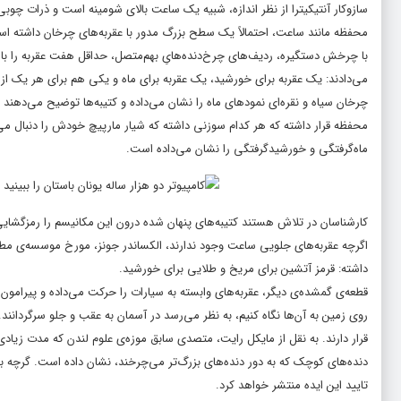
سازوکار آنتیکیترا از نظر اندازه، شبیه یک ساعت بالای شومینه است و ذرات چو
محفظه مانند ساعت، احتمالاً یک سطح بزرگ مدور با عقربه‌های چرخان داشته است
با چرخش دستگیره، ردیف‌های چرخ‌دنده‌هایِ بهم‌متصل، حداقل هفت عقربه را با
می‌دادند: یک عقربه برای خورشید، یک عقربه برای ماه و یکی هم برای هر یک از
چرخان سیاه و نقره‌ای نمود‌های ماه را نشان می‌داده و کتیبه‌ها توضیح می‌دهند 
محفظه قرار داشته که هر کدام سوزنی داشته که شیار مارپیچ خودش را دنبال می‌
ماه‌گرفتگی و خورشیدگرفتگی را نشان می‌داده است.
کارشناسان در تلاش هستند کتیبه‌های پنهان شده درون این مکانیسم را رمزگشایی 
اگرچه عقربه‌های جلویی ساعت وجود ندارند، الکساندر جونز، مورخ موسسه‌ی مطال
داشته: قرمز آتشین برای مریخ و طلایی برای خورشید.
قطعه‌ی گمشده‌ی دیگر، عقربه‌های وابسته به سیارات را حرکت می‌داده و پیرامو
روی زمین به آن‌ها نگاه کنیم، به نظر می‌رسد در آسمان به عقب و جلو سرگردانن
قرار دارند
. به نقل از
مایکل رایت
، متصدی سابق موزه‌ی علوم لندن که مدت زیادی 
دنده‌های کوچک که به دور دنده‌های بزرگ‌تر می‌چرخند، نشان داده است. گرچه بر
تایید این ایده منتشر خواهد کرد.