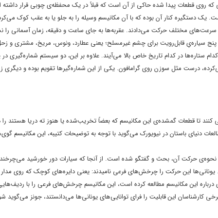
بی که روی قطعات پیدا شده حاکی از آن است که قبلاً در یک محفظه‌ی چوبی قرار داشته 
. یک دستگیره کنار آن بوده که با آن مکانیسم وسیله را به جلو یا به عقب کوک می‌کر
 سرعت‌های مختلف حرکت می‌دادند. عقربه‌ها به جای ساعت و دقیقه، زمان آسمانی را ن
 پنج سیاره‌یِ قابل‌رویت برای چشم غیر‌مسلح؛ یعنی عطارد، ونوس، مریخ، مشتری و زح
کدام ستاره‌ها در کدام تاریخ خاص بالا می‌آیند. علاوه بر این، دو سیستم شماره‌گیری د
کرده، درست مثل سوزن روی گرامافون. یکی از این شماره‌گیر‌ها تقویم بوده و دیگری ز
کنند تا قطعات گمشده‌ی این مکانیسم که بعضاً تخریب‌شده یا هنوز ته دریا هستند را د
عات دنیای باستان در نیویورک می‌گوید با توجه به توضیحات کتیبه، این مکانیسم گوی‌
ن نحوه‌ی حرکت آن، بحث و گفتگو شده است. از آنجا که سیارات دور خورشید می‌چرخند،
د. یونانی‌ها این حرکت را چرخش‌های فرعی نامیدند: یعنی
دایره‌های کوچک که روی مدار 
درباره این مکانیسم مطالعه کرده است، این مکانیسم چرخش‌های فرعی را با ردیف‌هایی
خی کارشناسان این قابلیت را فرای توانایی‌های یونانی‌ها می‌دانستند، جونز می‌گوید 