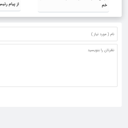
از پیام رئی
خم
رونمایی از