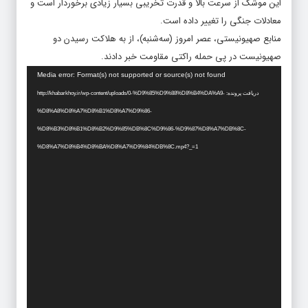
این موشک از سرعت بالا و قدرت تخریبی بسیار زیادی برخوردار است و
معادلات جنگی را تغییر داده است.
منابع صهیونیستی، عصر امروز (سه‌شنبه)، از به هلاکت رسیدن دو
صهیونیست در پی حمله راکتی مقاومت خبر دادند.
نمایشگر
Media error: Format(s) not supported or source(s) not found
ویدیو
دریافت پرونده: http://khabarkhoy.ir/wp-content/uploads/0-%D9%85%D9%88%D8%B4%DA%A9-
%D8%A8%D8%A7%D8%B1%D8%A7%D9%86-
%D8%B3%D8%B1%D8%B2%D9%85%DB%8C%D9%86-%D9%87%D8%A7%DB%8C-
%D8%A7%D8%B4%D8%BA%D8%A7%D9%84%DB%8C.mp4?_=1