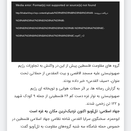
نمایشگر
Media error: Format(s) not supported or source(s) not found
ویدیو
دریافت پرونده: http://khabarkhoy.ir/wp-content/uploads/%D9%85%D9%88%D8%B4%DA%A9-
%D8%A8%D8%A7%D8%B1%D8%A7%D9%86-
%D8%B3%D8%B1%D8%B2%D9%85%DB%8C%D9%86-%D9%87%D8%A7%DB%8C-
%D8%A7%D8%B4%D8%BA%D8%A7%D9%84%DB%8C.mp4?_=2
گروه های مقاومت فلسطین پیش از این در واکنش به تجاوزات رژیم
صهیونیستی علیه مسجد الاقصی و بیت المقدس از حملاتی تحت
عنوان، «سیف القدس» خبر داده بودند.
به گزارش رسانه ها، بر اثر حملات هوایی و توپخانه ای رژیم
صهیونیستی به نوار غزه دست کم ۲۶ فلسطینی از جمله ۹ کودک شهید
و ۱۲۲ تن زخمی شدند.
جهاد اسلامی: تل‌آویو اکنون نزدیک‌ترین مکان به غزه است
ابوحمزه، سخنگوی سرایا القدس شاخه نظامی جهاد اسلامی فلسطین در
خصوص حمله شامگاه سه شنبه گروه‌های مقاومت به تل‌آویو گفت: