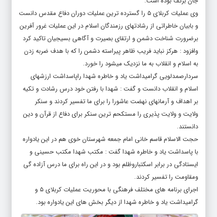
جان برکف بوده است.
وی عملیات کربلای ۵ را گسترده ترین عملیات دوران دفاع مقدس دانست
و بابیان خاطراتی از رشادتهای رزمندگان اسلام در این عملیات غرور آفرین
برضرورت شناخت دشمن و ارتقای بصیرت و آگاهی بسیجیان تاکید کرد
وافزود : هرکز نباید فریب ظاهر پیراسته دشمن را که با هدف ضربه زدن
به اسلام و انقلاب به ما نزدیک میشود را خورد.
سردارصمدلویی گرامیداشت یاد و خاطره شهدا راپاسداشت ارزشهای
اسلام و انقلاب دانست و گفت : شهدا با رفتن خود درس رشادت و تکیه
بر اهداف و آرمانهای نهضت عاشورا را برای ما تفسیر کردند و سنکر
ولایت و ولایت پذیری را مستکحم ترین سنکر برای دفاع از قرآن و دین
دانستند.
حجت الاسلام قاسم خانی امام جمعه شهرستان خوی هم در این یادواره
با پاسداشت یاد و خاطره شهدا گفت : مکتب شهدا مکتب حسینی و
ایستادگی در برابر اسکتباروظلم بود و در این راه برای ما درس آزاده گی
ومقاومت را تفسیر کردند.
اجرای برنامه های مختلف فرهنگی با محوریت عملیات کربلای ۵ و
گرامیداشت یاد و خاطره شهدا از دیگر بخش های این یادواره بود.