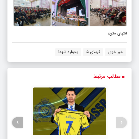
انتهای متن/
خبر خوی
کربلای ۵
یادواره شهدا
مطالب مرتبط
›
‹