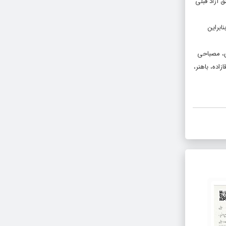
 آزاد قبلی
براین
ی، مصباحی
اده، باهنر،