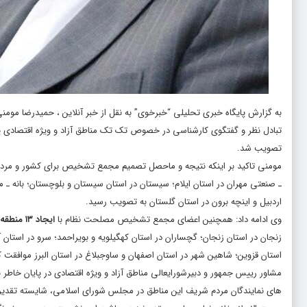
به گزارش پایگاه خبری تحلیلی “
خبرخوی
” به نقل از خبر آنلاین ، حمیدرضا مو
تصویب شد.
مومنی تاکید بر اینکه نتیجه و ماحصل تصمیم مجمع تشخیص برای کشور و مردم م
ـ صنعتی مهران در استان ایلام؛ سیستان در استان سیستان و بلوچستان؛ بانه ـ مر
اردبیل و اینچه برون در استان گلستان به تصویب رسید.
وی ادامه داد: همچنین اعضای مجمع تشخیص مصلحت نظام با
ایجاد ۱۳ منطقه ویژه اقتصادی
زنجان در استان زنجان؛ گچساران در استان کهگیلویه و بویراحمد؛ سرو در استان 
استان قزوین؛ شاهین شهر در استان اصفهان و ساوجبلاغ در استان البرز موافقت ک
مشاور رییس جمهور و دبیرشورایعالی مناطق آزاد و ویژه اقتصادی در پایان خاط
های نمایندگان مردم شریف این مناطق در مجلس شورای اسلامی، شایسته تقدی