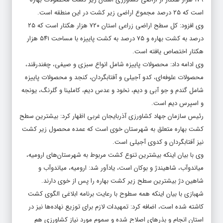
است که ۲۵ درصد مجموع اراضی زیر کشت در این منطقه است.
وی افزود: کل سطح اراضی زراعی استان ۷۲۰ هزار هکتار است که ۲۵
درصد به کشت بهاره و ۷۵ درصد به کشت پاییزه با مساحت ۵۴۱ هزار
هکتار اختصاص یافته است.
وی ادامه داد: محصولات پاییزه شامل انواع سبزی و صیفی، چغندرقند،
محصولات علوفه‌ای، کدو آجیلی و آفتابگردان، کنجد و محصولات پاییزه
شامل گندم و جو آبی و دیم، نخود و عدس دیم، کاملینا و گلرنگ، یونجه
و اسپرس دیم است.
رئیس سازمان جهاد کشاورزی آذربایجان غربی اظهار کرد: بیشترین سطح
کشت بهاره متعلق به شهرستان خوی است که عمده محصول زیر کشت
نیز آفتابگردان و کدوی آجیلی است.
وی با بیان اینکه بیشترین تنوع کشت مربوط به شهرستان‌های ارومیه،
میاندوآب، شاهیندژ و بوکان است، یادآور شد: ارومیه، میاندوآب و
شاهین دژ بیشترین سطح زیر کشت بهاره را پس از خوی دارند.
شهبازی با بیان اینکه همه سطوح با رعایت برنامه ابلاغی الگوی کشت
کاشته شده است، اضافه کرد: تمهیدات لازم برای توزیع نهاده‌ها نیز در
استان انجام و بذرهای اصلاح شده و سموم مورد نیاز کشاورزی هم