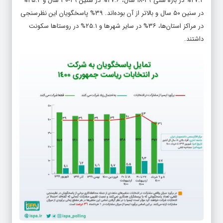
۲۷.۲% در بازه سنی ۲۹-۱۸ سال، ۴۷.۶% در سنین ۴۹-۳۰ سال و ۲۵.۲%
در سنین ۵۰ سال و بالاتر از آن بوده‌اند. ۳۹% پاسخگویان این نظرسنجی
در مراکز استان‌ها، ۳۶% در سایر شهرها و ۲۵.۱% در روستاها سکونت
داشتند.