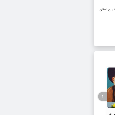
افزون بر ۱۳ کیلومتر درزگیری توسط راهداران استان
›
آرای باطله اعتراضی که شنیده نشد /
ی در